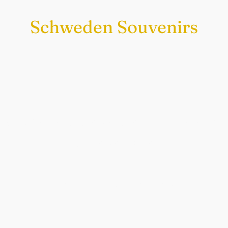
Schweden Souvenirs
Exklusiv nur bei uns
Original schwedische Souvenirs im
Schwedenladen.
Auch perfekt als Geschenk.