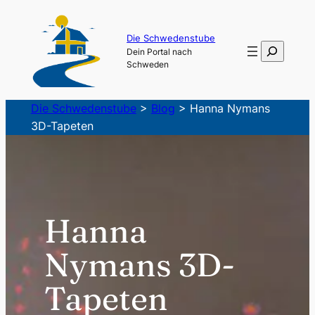
Zum
Inhalt
Die Schwedenstube
Suchen
Dein Portal nach
springen
Schweden
Die Schwedenstube
>
Blog
>
Hanna Nymans
3D-Tapeten
Hanna
Nymans 3D-
Tapeten