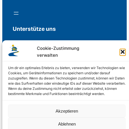
Unterstütze uns
Cookie-Zustimmung
verwalten
Freiwillige Spenden für die Aufrechterhaltung
der Redaktion.
Um dir ein optimales Erlebnis zu bieten, verwenden wir Technologien wie
Cookies, um Geräteinformationen zu speichern und/oder darauf
zuzugreifen. Wenn du diesen Technologien zustimmst, können wir Daten
Support us
wie das Surfverhalten oder eindeutige IDs auf dieser Website verarbeiten.
Wenn du deine Zustimmung nicht erteilst oder zurückziehst, können
bestimmte Merkmale und Funktionen beeinträchtigt werden.
© 2002 – 2026
Akzeptieren
Schwedenstube.de
LinkedIn
Facebo
Twitter
Instag
Ablehnen