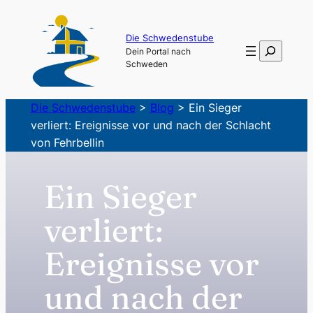
Zum
Inhalt
Die Schwedenstube
Suchen
Dein Portal nach
springen
Schweden
Die Schwedenstube
>
Blog
>
Ein Sieger
verliert: Ereignisse vor und nach der Schlacht
von Fehrbellin
Ein Sieger
verliert:
Ereignisse vor
und nach der