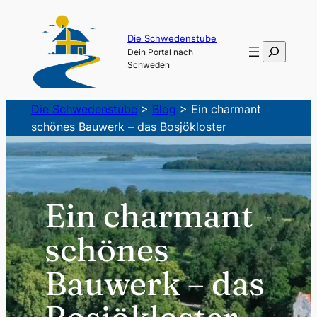
Zum
Inhalt
Die Schwedenstube
Suchen
Dein Portal nach
springen
Schweden
Die Schwedenstube
>
Blog
>
Ein charmant
schönes Bauwerk – das Bosjökloster
Ein charmant
schönes
Bauwerk – das