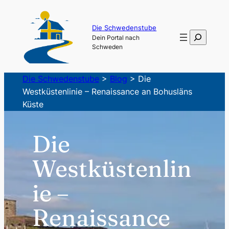
Zum
Inhalt
Die Schwedenstube
Suchen
Dein Portal nach
springen
Schweden
Die Schwedenstube
>
Blog
>
Die
Westküstenlinie – Renaissance an Bohusläns
Küste
Die
Westküstenlin
ie –
Renaissance