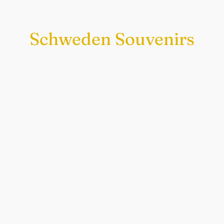
Schweden Souvenirs
Exklusiv nur bei uns
Original schwedische Souvenirs im
Schwedenladen.
Auch perfekt als Geschenk.