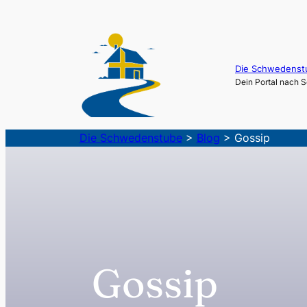
Zum
Inhalt
springen
Die Schwedenst
Dein Portal nach
Die Schwedenstube
>
Blog
>
Gossip
Gossip