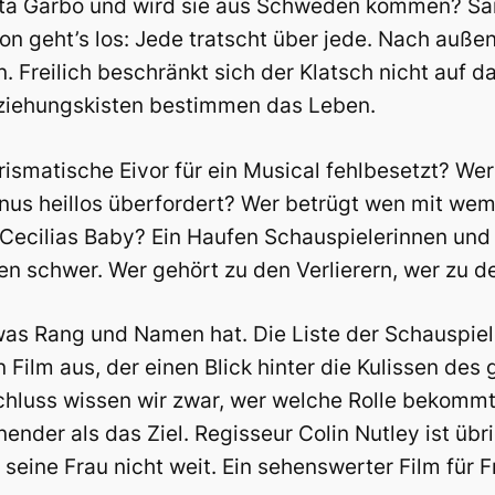
reta Garbo und wird sie aus Schweden kommen? Sä
 geht’s los: Jede tratscht über jede. Nach außen h
 Freilich beschränkt sich der Klatsch nicht auf d
eziehungskisten bestimmen das Leben.
rismatische Eivor für ein Musical fehlbesetzt? Wer
nus heillos überfordert? Wer betrügt wen mit wem
n Cecilias Baby? Ein Haufen Schauspielerinnen und
en schwer. Wer gehört zu den Verlierern, wer zu 
was Rang und Namen hat. Die Liste der Schauspiel
ilm aus, der einen Blick hinter die Kulissen des
chluss wissen wir zwar, wer welche Rolle bekommt, 
nender als das Ziel. Regisseur Colin Nutley ist ü
t seine Frau nicht weit. Ein sehenswerter Film für