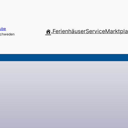
ube
.
Ferienhäuser
Service
Marktpla
 Schweden