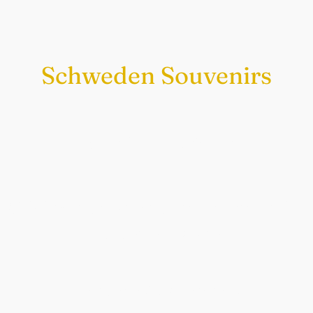
Schweden Souvenirs
Exklusiv nur bei uns
Original schwedische Souvenirs im
Schwedenladen.
Auch perfekt als Geschenk.