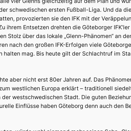
t alle vier Glenns gleichzeitig auf dem Plan und w
der schwedischen ersten Fußball-Liga. Und da di
atten, provozierten sie den IFK mit der Veräppel
. Zu ihrem Entsetzen drehten die Göteborger IFK’le
en Stolz über das lokale „Glenn-Phänomen“ an den
ahren nach den großen IFK-Erfolgen viele Göteborg
halten mag. Bis heute gilt der Schlachtruf im Sta
te aber nicht erst 80er Jahren auf. Das Phänome
um westlichen Europa erklärt – traditionell siedel
n der westschwedischen Stadt. Die guten Beziehu
turelle Einflüsse haben Göteborg denn auch den Be