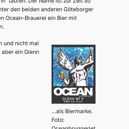
“ taufen. Der Name ist zur Zeit so
hinter den beiden anderen Göteborger
en Ocean-Brauerei ein Bier mit
n.
m und nicht mal
 aber ein Glenn
…als Biermarke.
Foto:
Oceanbryggeriet