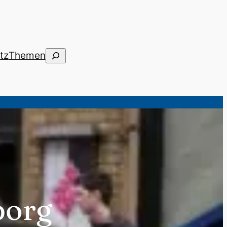
Suchen
tz
Themen
borg