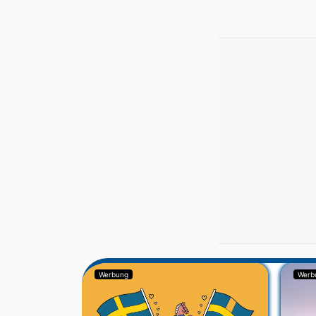
Werbung
Werb