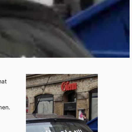
hat
men.