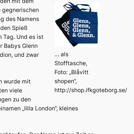
urden mit dem
e gegnerischen
ung des Namens
r den Spieß
 Tag. Und es ist
er Babys Glenn
… als
dion, und zwar
Stofftasche,
Foto: „Blåvitt
shopen“,
n wurde mit
http://shop.ifkgoteborg.se/
ten viele
ngen zu den
inamen „lilla London“, kleines