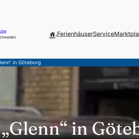
ube
.
Ferienhäuser
Service
Marktpla
 Schweden
Glenn“ in Göteborg
 „Glenn“ in Göte