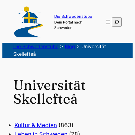
Die Schwedenstube
Suchen
Dein Portal nach
Schweden
Die Schwedenstube
>
Blog
>
Universität
Skellefteå
Universität
Skellefteå
Kultur & Medien
(863)
Leben in Schweden
(78)