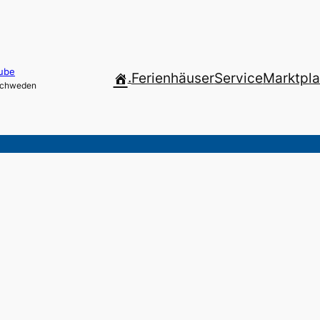
ube
.
Ferienhäuser
Service
Marktpla
 Schweden