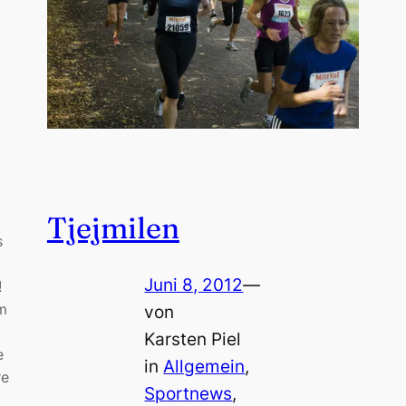
Tjejmilen
s
Juni 8, 2012
—
!
m
von
Karsten Piel
e
in
Allgemein
, 
re
Sportnews
, 