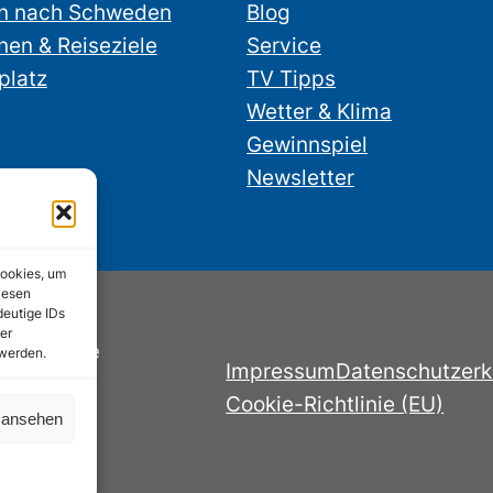
n nach Schweden
Blog
nen & Reiseziele
Service
platz
TV Tipps
Wetter & Klima
Gewinnspiel
Newsletter
Cookies, um
iesen
deutige IDs
er
nstube.de
 werden.
Impressum
Datenschutzerk
Cookie-Richtlinie (EU)
n ansehen