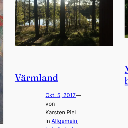
Värmland
Okt. 5, 2017
—
von
Karsten Piel
in
Allgemein
, 