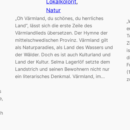
Lokalkolorit
, 
Natur
„Oh Värmland, du schönes, du herrliches
„
Land“, lässt sich die erste Zeile des
e
Värmlandlieds übersetzen. Der Hymne der
T
mittelschwedischen Provinz. Värmland gilt
Z
als Naturparadies, als Land des Wassers und
i
der Wälder. Doch es ist auch Kulturland und
d
Land der Kultur. Selma Lagerlöf setzte dem
F
Landstrich und seinen Bewohnern nicht nur
(
ein literarisches Denkmal. Värmland, im…
z
s
e,
ch