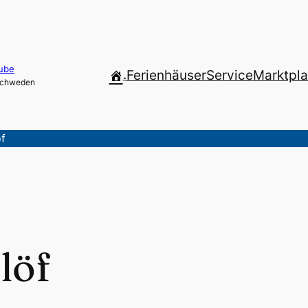
ube
.
Ferienhäuser
Service
Marktpla
 Schweden
f
löf