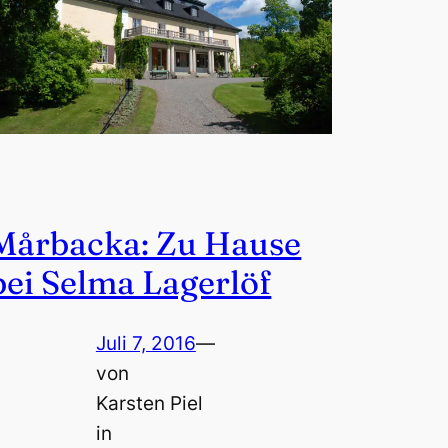
Mårbacka: Zu Hause
bei Selma Lagerlöf
Juli 7, 2016
—
von
Karsten Piel
in