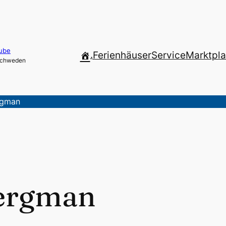
ube
.
Ferienhäuser
Service
Marktpla
 Schweden
rgman
Bergman