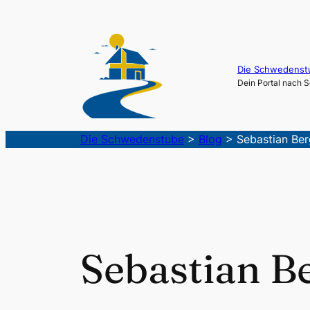
Die Schwedenst
Dein Portal nach
Die Schwedenstube
>
Blog
>
Sebastian Be
Sebastian 