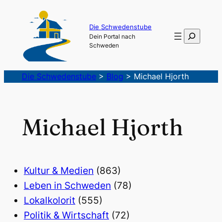
Die Schwedenstube
Suchen
Dein Portal nach
Schweden
Die Schwedenstube
>
Blog
>
Michael Hjorth
Michael Hjorth
Kultur & Medien
(863)
Leben in Schweden
(78)
Lokalkolorit
(555)
Politik & Wirtschaft
(72)