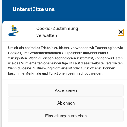
Unterstütze uns
Cookie-Zustimmung
verwalten
Freiwillige Spenden für die Aufrechterhaltung
der Redaktion.
Um dir ein optimales Erlebnis zu bieten, verwenden wir Technologien wie
Cookies, um Geräteinformationen zu speichern und/oder darauf
zuzugreifen. Wenn du diesen Technologien zustimmst, können wir Daten
Support us
wie das Surfverhalten oder eindeutige IDs auf dieser Website verarbeiten.
Wenn du deine Zustimmung nicht erteilst oder zurückziehst, können
bestimmte Merkmale und Funktionen beeinträchtigt werden.
© 2002 – 2026
Akzeptieren
Schwedenstube.de
LinkedIn
Facebo
Twitter
Instag
Ablehnen
2024, 2026
Liquid
RSS-Feed
Einstellungen ansehen
Marketing
PHOENIXSEO