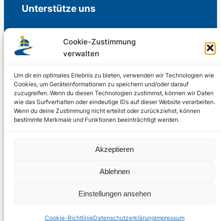
Unterstütze uns
Cookie-Zustimmung
verwalten
Freiwillige Spenden für die Aufrechterhaltung
der Redaktion.
Um dir ein optimales Erlebnis zu bieten, verwenden wir Technologien wie
Cookies, um Geräteinformationen zu speichern und/oder darauf
zuzugreifen. Wenn du diesen Technologien zustimmst, können wir Daten
Support us
wie das Surfverhalten oder eindeutige IDs auf dieser Website verarbeiten.
Wenn du deine Zustimmung nicht erteilst oder zurückziehst, können
bestimmte Merkmale und Funktionen beeinträchtigt werden.
© 2002 – 2026
Akzeptieren
Schwedenstube.de
LinkedIn
Facebo
Twitter
Instag
Ablehnen
2024, 2026
Liquid
RSS-Feed
Einstellungen ansehen
Marketing
PHOENIXSEO
Cookie-Richtlinie
Datenschutzerklärung
Impressum