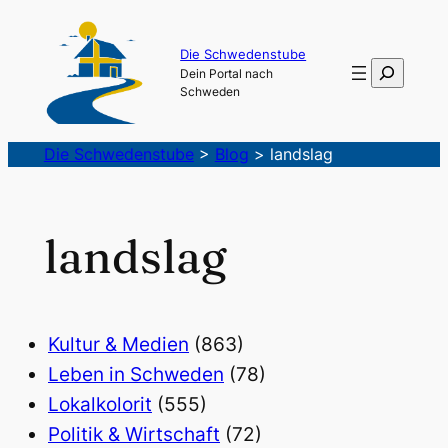
Die Schwedenstube
Suchen
Dein Portal nach
Schweden
Die Schwedenstube
>
Blog
>
landslag
landslag
Kultur & Medien
(863)
Leben in Schweden
(78)
Lokalkolorit
(555)
Politik & Wirtschaft
(72)