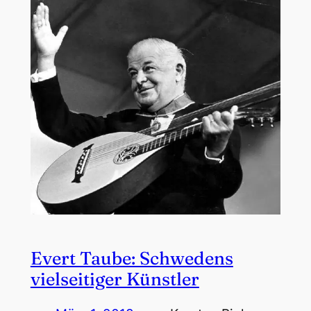
Evert Taube: Schwedens
vielseitiger Künstler