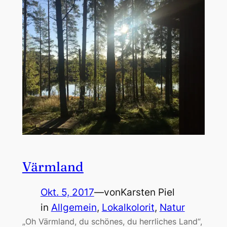
Värmland
Okt. 5, 2017
—
von
Karsten Piel
in
Allgemein
, 
Lokalkolorit
, 
Natur
„Oh Värmland, du schönes, du herrliches Land“,