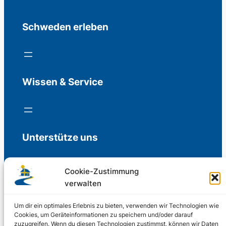
Schweden erleben
Wissen & Service
Unterstütze uns
Cookie-Zustimmung
verwalten
Freiwillige Spenden für die Aufrechterhaltung
der Redaktion.
Um dir ein optimales Erlebnis zu bieten, verwenden wir Technologien wie
Cookies, um Geräteinformationen zu speichern und/oder darauf
zuzugreifen. Wenn du diesen Technologien zustimmst, können wir Daten