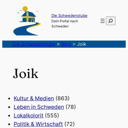
Die Schwedenstube
Suchen
Dein Portal nach
Schweden
Die Schwedenstube
>
Blog
>
Joik
Joik
Kultur & Medien
(863)
Leben in Schweden
(78)
Lokalkolorit
(555)
Politik & Wirtschaft
(72)