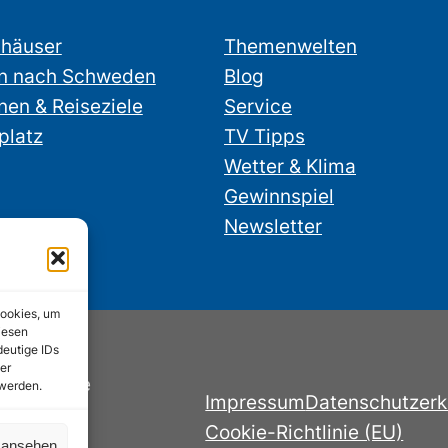
nhäuser
Themenwelten
n nach Schweden
Blog
nen & Reiseziele
Service
platz
TV Tipps
Wetter & Klima
Gewinnspiel
Newsletter
Cookies, um
iesen
deutige IDs
er
nstube.de
 werden.
Impressum
Datenschutzerk
Cookie-Richtlinie (EU)
n ansehen