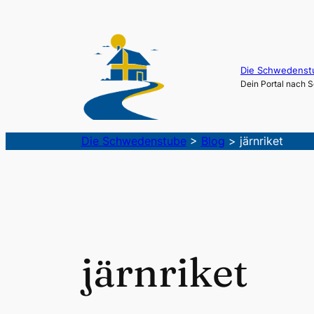
Die Schwedenst
Dein Portal nach
Die Schwedenstube
>
Blog
>
järnriket
järnriket