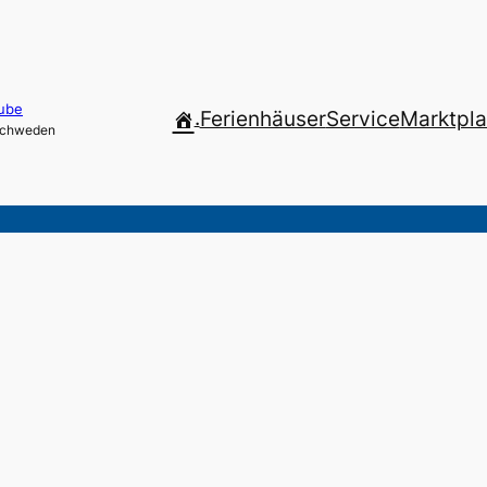
ube
.
Ferienhäuser
Service
Marktpla
 Schweden