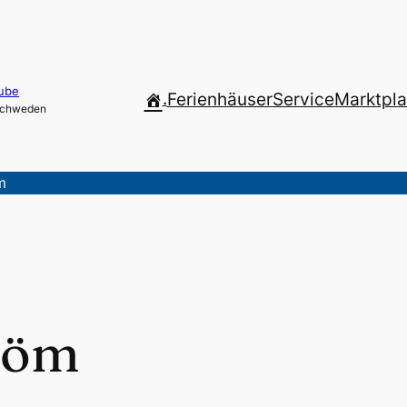
ube
.
Ferienhäuser
Service
Marktpla
 Schweden
m
röm