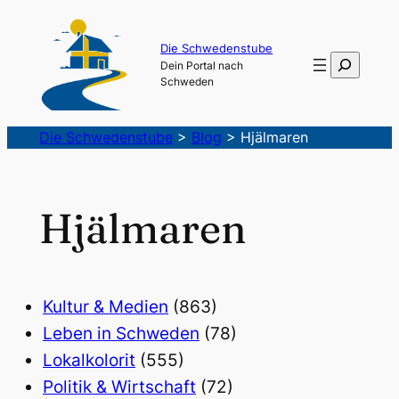
Die Schwedenstube
Suchen
Dein Portal nach
Schweden
Die Schwedenstube
>
Blog
>
Hjälmaren
Hjälmaren
Kultur & Medien
(863)
Leben in Schweden
(78)
Lokalkolorit
(555)
Politik & Wirtschaft
(72)