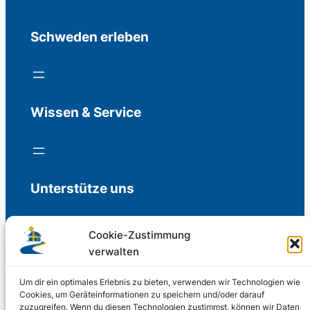
Schweden erleben
Wissen & Service
Unterstütze uns
Cookie-Zustimmung
verwalten
Freiwillige Spenden für die Aufrechterhaltung
der Redaktion.
Um dir ein optimales Erlebnis zu bieten, verwenden wir Technologien wie
Cookies, um Geräteinformationen zu speichern und/oder darauf
zuzugreifen. Wenn du diesen Technologien zustimmst, können wir Daten