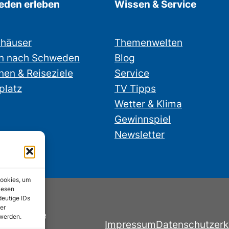
den erleben
Wissen & Service
nhäuser
Themenwelten
n nach Schweden
Blog
nen & Reiseziele
Service
platz
TV Tipps
Wetter & Klima
Gewinnspiel
Newsletter
Cookies, um
iesen
deutige IDs
er
nstube.de
 werden.
Impressum
Datenschutzerk