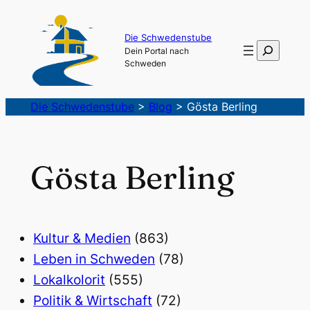
Die Schwedenstube
Suchen
Dein Portal nach
Schweden
Die Schwedenstube
>
Blog
>
Gösta Berling
Gösta Berling
Kultur & Medien
(863)
Leben in Schweden
(78)
Lokalkolorit
(555)
Politik & Wirtschaft
(72)