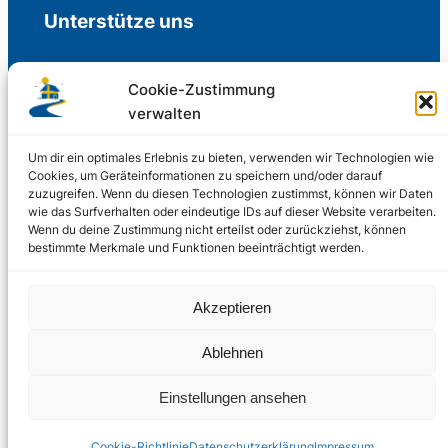
Unterstütze uns
Cookie-Zustimmung
verwalten
Freiwillige Spenden für die Aufrechterhaltung
der Redaktion.
Um dir ein optimales Erlebnis zu bieten, verwenden wir Technologien wie
Cookies, um Geräteinformationen zu speichern und/oder darauf
zuzugreifen. Wenn du diesen Technologien zustimmst, können wir Daten
Support us
wie das Surfverhalten oder eindeutige IDs auf dieser Website verarbeiten.
Wenn du deine Zustimmung nicht erteilst oder zurückziehst, können
bestimmte Merkmale und Funktionen beeinträchtigt werden.
© 2002 – 2026
Akzeptieren
Schwedenstube.de
LinkedIn
Facebo
Twitter
Instag
Ablehnen
2024, 2026
Liquid
RSS-Feed
Einstellungen ansehen
Marketing
PHOENIXSEO
Cookie-Richtlinie
Datenschutzerklärung
Impressum