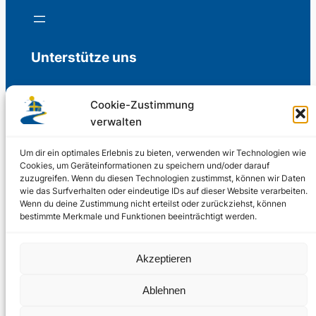
Unterstütze uns
Cookie-Zustimmung
verwalten
Freiwillige Spenden für die Aufrechterhaltung
der Redaktion.
Um dir ein optimales Erlebnis zu bieten, verwenden wir Technologien wie
Cookies, um Geräteinformationen zu speichern und/oder darauf
zuzugreifen. Wenn du diesen Technologien zustimmst, können wir Daten
Support us
wie das Surfverhalten oder eindeutige IDs auf dieser Website verarbeiten.
Wenn du deine Zustimmung nicht erteilst oder zurückziehst, können
bestimmte Merkmale und Funktionen beeinträchtigt werden.
© 2002 – 2026
Akzeptieren
Schwedenstube.de
LinkedIn
Facebo
Twitter
Instag
Ablehnen
2024, 2026
Liquid
RSS-Feed