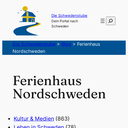
Die Schwedenstube
Suchen
Dein Portal nach
Schweden
Die Schwedenstube
>
Blog
>
Ferienhaus
Nordschweden
Ferienhaus
Nordschweden
Kultur & Medien
(863)
Leben in Schweden
(78)