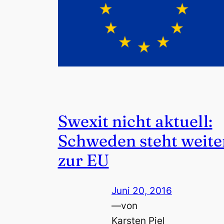
Swexit nicht aktuell:
Schweden steht weite
zur EU
Juni 20, 2016
—
von
Karsten Piel