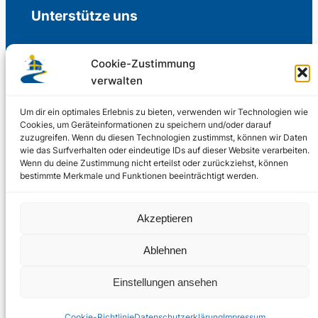
Unterstütze uns
Cookie-Zustimmung
verwalten
Freiwillige Spenden für die Aufrechterhaltung
der Redaktion.
Um dir ein optimales Erlebnis zu bieten, verwenden wir Technologien wie
Cookies, um Geräteinformationen zu speichern und/oder darauf
zuzugreifen. Wenn du diesen Technologien zustimmst, können wir Daten
Support us
wie das Surfverhalten oder eindeutige IDs auf dieser Website verarbeiten.
Wenn du deine Zustimmung nicht erteilst oder zurückziehst, können
bestimmte Merkmale und Funktionen beeinträchtigt werden.
© 2002 – 2026
Akzeptieren
Schwedenstube.de
LinkedIn
Facebo
Twitter
Instag
Ablehnen
2024, 2026
Liquid
RSS-Feed
Einstellungen ansehen
Marketing
PHOENIXSEO
Cookie-Richtlinie
Datenschutzerklärung
Impressum