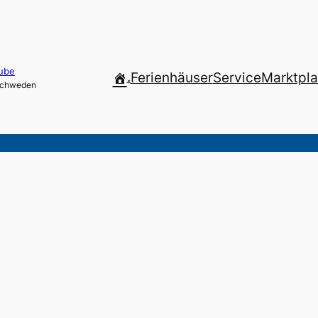
ube
.
Ferienhäuser
Service
Marktpla
 Schweden