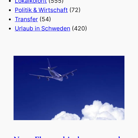
Lokalkolorit
(555)
Politik & Wirtschaft
(72)
Transfer
(54)
Urlaub in Schweden
(420)