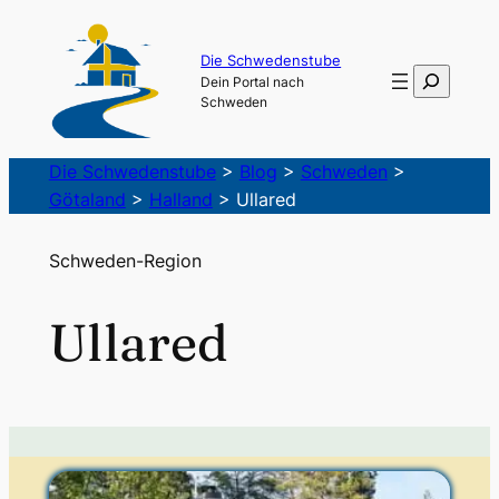
Die Schwedenstube
Suchen
Dein Portal nach
Schweden
Die Schwedenstube
>
Blog
>
Schweden
>
Götaland
>
Halland
>
Ullared
Schweden-Region
Ullared