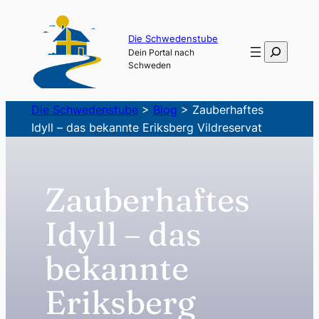
Zum
Inhalt
Die Schwedenstube
Suchen
Dein Portal nach
springen
Schweden
Die Schwedenstube
>
Blog
>
Zauberhaftes
Idyll – das bekannte Eriksberg Vildreservat
Zauberhaftes
Idyll – das
bekannte
Eriksberg