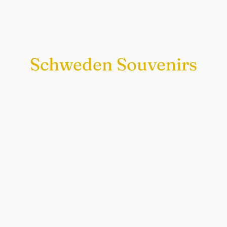
Schweden Souvenirs
Exklusiv nur bei uns
Original schwedische Souvenirs im
Schwedenladen.
Auch perfekt als Geschenk.