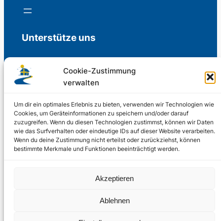
Unterstütze uns
Cookie-Zustimmung
verwalten
Freiwillige Spenden für die Aufrechterhaltung
der Redaktion.
Um dir ein optimales Erlebnis zu bieten, verwenden wir Technologien wie
Cookies, um Geräteinformationen zu speichern und/oder darauf
zuzugreifen. Wenn du diesen Technologien zustimmst, können wir Daten
Support us
wie das Surfverhalten oder eindeutige IDs auf dieser Website verarbeiten.
Wenn du deine Zustimmung nicht erteilst oder zurückziehst, können
bestimmte Merkmale und Funktionen beeinträchtigt werden.
© 2002 – 2026
Akzeptieren
Schwedenstube.de
LinkedIn
Facebo
Twitter
Instag
Ablehnen
2024, 2026
Liquid
RSS-Feed