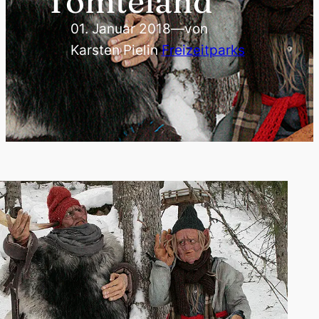
Tomteland
01. Januar 2018
—
von
Karsten Piel
in
Freizeitparks