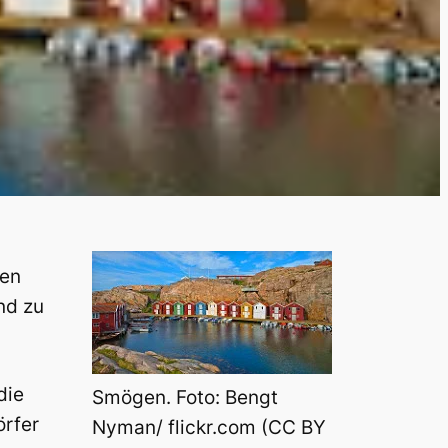
gen
nd zu
die
Smögen. Foto: Bengt
örfer
Nyman/ flickr.com (CC BY