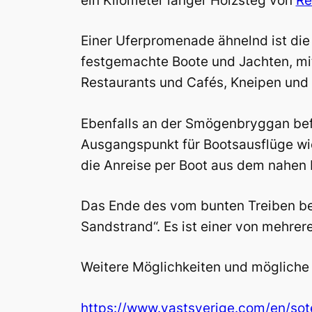
ein Kilometer langer Holzsteg von
Re
Einer Uferpromenade ähnelnd ist di
festgemachte Boote und Jachten, mit
Restaurants und Cafés, Kneipen und 
Ebenfalls an der Smögenbryggan bef
Ausgangspunkt für Bootsausflüge wie 
die Anreise per Boot aus dem nahen
Das Ende des vom bunten Treiben beh
Sandstrand“. Es ist einer von mehre
Weitere Möglichkeiten und mögliche 
https://www.vastsverige.com/en/sot