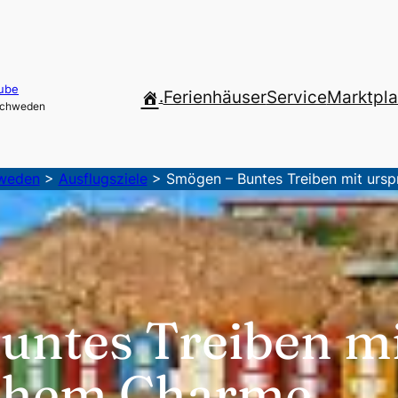
ube
.
Ferienhäuser
Service
Marktpla
 Schweden
hweden
>
Ausflugsziele
>
Smögen – Buntes Treiben mit urs
untes Treiben m
ichem Charme