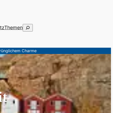
Suchen
tz
Themen
prünglichem Charme
it