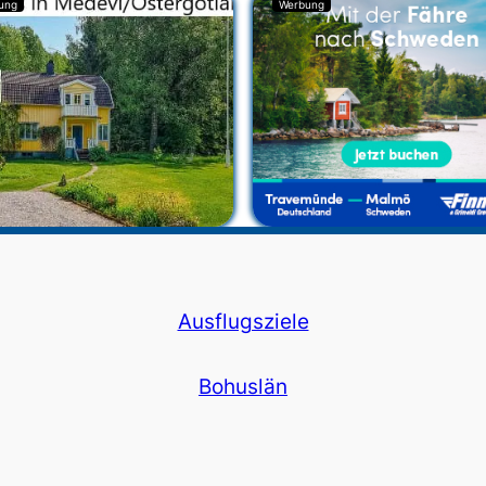
ung
Werbung
Ausflugsziele
Bohuslän