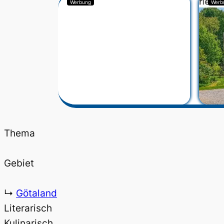
Werbung
Werb
Thema
Gebiet
↳
Götaland
Literarisch
Kulinarisch