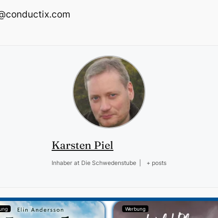
r@conductix.com
Karsten Piel
Inhaber
at
Die Schwedenstube
|
+ posts
ung
Werbung