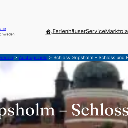
ube
.
Ferienhäuser
Service
Marktpla
 Schweden
hweden
>
Ausflugsziele
>
Schloss Gripsholm – Schloss und
ipsholm – Schlos