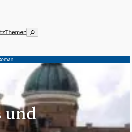
Suchen
tz
Themen
 Roman
s und