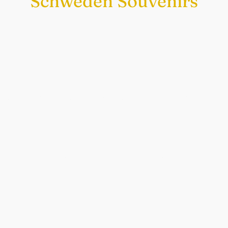
Schweden Souvenirs
Exklusiv nur bei uns
Original schwedische Souvenirs im
Schwedenladen.
Auch perfekt als Geschenk.