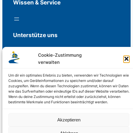
Wissen & Service
Unterstütze uns
Cookie-Zustimmung
verwalten
Freiwillige Spenden für die Aufrechterhaltung
der Redaktion.
Um dir ein optimales Erlebnis zu bieten, verwenden wir Technologien wie
Cookies, um Geräteinformationen zu speichern und/oder darauf
zuzugreifen. Wenn du diesen Technologien zustimmst, können wir Daten
Support us
wie das Surfverhalten oder eindeutige IDs auf dieser Website verarbeiten.
Wenn du deine Zustimmung nicht erteilst oder zurückziehst, können
bestimmte Merkmale und Funktionen beeinträchtigt werden.
© 2002 – 2026
Akzeptieren
Schwedenstube.de
LinkedIn
Facebo