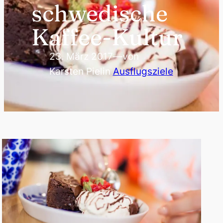
schwedische
Kaffee-Kultur
23. März 2017
—
von
Karsten Piel
in
Ausflugsziele