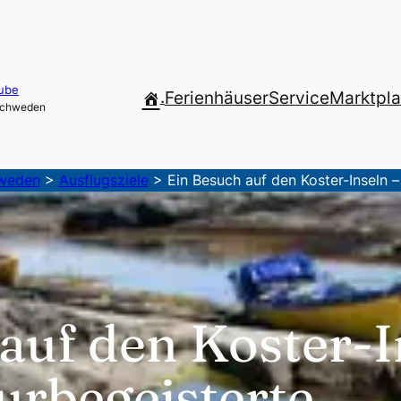
ube
.
Ferienhäuser
Service
Marktpla
 Schweden
hweden
>
Ausflugsziele
>
Ein Besuch auf den Koster-Inseln – 
auf den Koster-I
turbegeisterte