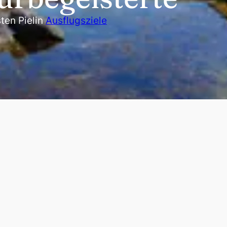
ten Piel
in
Ausflugsziele