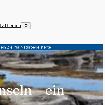
Suchen
tz
Themen
ein Ziel für Naturbegeisterte
nseln – ein