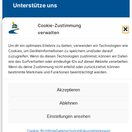
Unterstütze uns
Cookie-Zustimmung
verwalten
Freiwillige Spenden für die Aufrechterhaltung
der Redaktion.
Um dir ein optimales Erlebnis zu bieten, verwenden wir Technologien wie
Cookies, um Geräteinformationen zu speichern und/oder darauf
zuzugreifen. Wenn du diesen Technologien zustimmst, können wir Daten
Support us
wie das Surfverhalten oder eindeutige IDs auf dieser Website verarbeiten.
Wenn du deine Zustimmung nicht erteilst oder zurückziehst, können
bestimmte Merkmale und Funktionen beeinträchtigt werden.
© 2002 – 2026
Akzeptieren
Schwedenstube.de
LinkedIn
Facebo
Twitter
Instag
Ablehnen
2024, 2026
Liquid
RSS-Feed
Einstellungen ansehen
Marketing
PHOENIXSEO
Cookie-Richtlinie
Datenschutzerklärung
Impressum