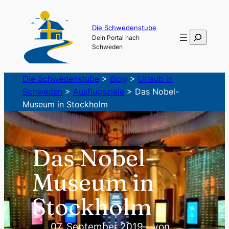
Zum
Inhalt
Die Schwedenstube
Suchen
Dein Portal nach
springen
Schweden
Die Schwedenstube
>
Blog
>
Urlaub in
Schweden
>
Ausflugsziele
>
Das Nobel-
Museum in Stockholm
Das Nobel-
Museum in
Stockholm
07. September 2019
—
von