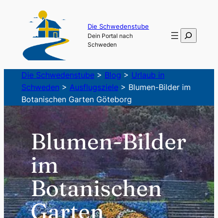
Zum
Inhalt
Die Schwedenstube
Suchen
Dein Portal nach
springen
Schweden
Die Schwedenstube
>
Blog
>
Urlaub in
Schweden
>
Ausflugsziele
>
Blumen-Bilder im
Botanischen Garten Göteborg
Blumen-Bilder
im
Botanischen
Garten