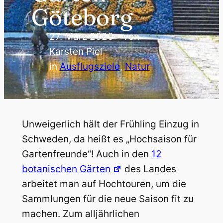
Göteborg
27. März 2020
—
von
Karsten Piel
in
Ausflugsziele
, 
Natur
Unweigerlich hält der Frühling Einzug in
Schweden, da heißt es „Hochsaison für
Gartenfreunde“! Auch in den
12
botanischen Gärten
des Landes
arbeitet man auf Hochtouren, um die
Sammlungen für die neue Saison fit zu
machen. Zum alljährlichen