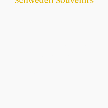
Schweden Souvenirs
Exklusiv nur bei uns
Original schwedische Souvenirs im
Schwedenladen.
Auch perfekt als Geschenk.