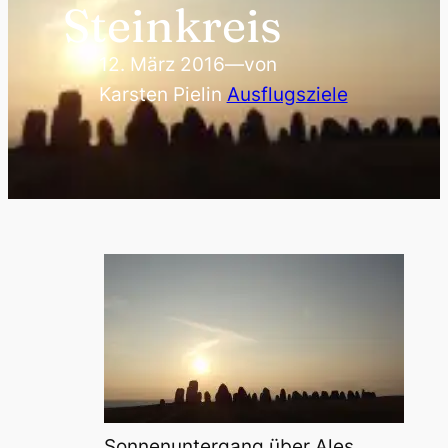
Steinkreis
12. März 2016
—
von
Karsten Piel
in
Ausflugsziele
Sonnenuntergang über Ales