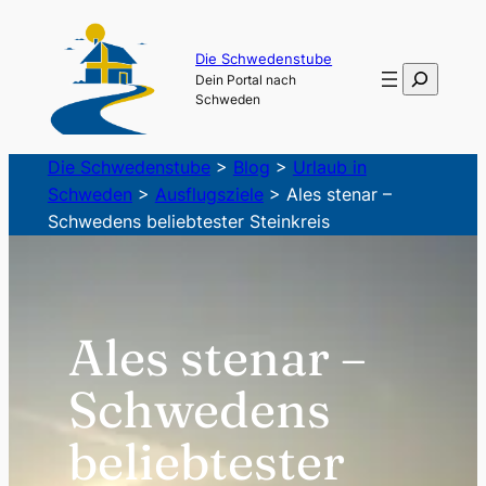
Zum
Inhalt
Die Schwedenstube
Suchen
Dein Portal nach
springen
Schweden
Die Schwedenstube
>
Blog
>
Urlaub in
Schweden
>
Ausflugsziele
>
Ales stenar –
Schwedens beliebtester Steinkreis
Ales stenar –
Schwedens
beliebtester