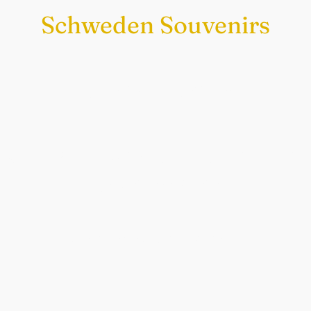
Schweden Souvenirs
Exklusiv nur bei uns
Original schwedische Souvenirs im
Schwedenladen.
Auch perfekt als Geschenk.