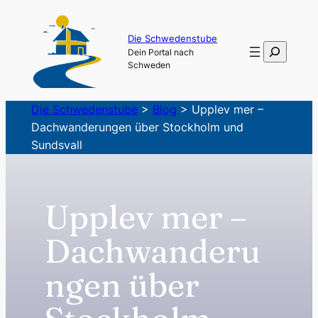
Zum
Inhalt
Die Schwedenstube
Suchen
Dein Portal nach
springen
Schweden
Die Schwedenstube
>
Blog
>
Upplev mer –
Dachwanderungen über Stockholm und
Sundsvall
Upplev mer –
Dachwanderu
ngen über