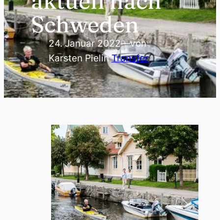
aktuell nach
Schweden
24. Januar 2022
—
von
Karsten Piel
in
Transfer