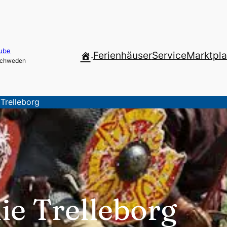
ube
.
Ferienhäuser
Service
Marktpla
 Schweden
 Trelleborg
ie Trelleborg