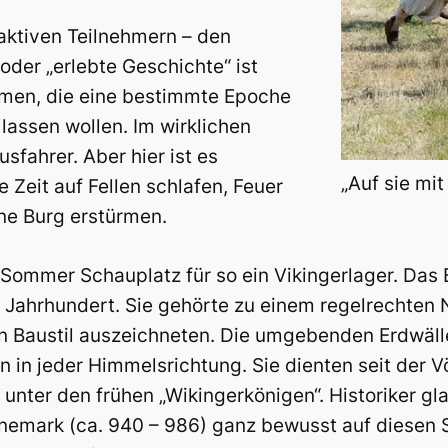
aktiven Teilnehmern – den
der „erlebte Geschichte“ ist
men, die eine bestimmte Epoche
lassen wollen. Im wirklichen
fahrer. Aber hier ist es
„Auf sie mit
e Zeit auf Fellen schlafen, Feuer
ine Burg erstürmen.
n Sommer Schauplatz für so ein Vikingerlager. Das 
 Jahrhundert. Sie gehörte zu einem regelrechten 
en Baustil auszeichneten. Die umgebenden Erdwälle
n in jeder Himmelsrichtung. Sie dienten seit der 
unter den frühen „Wikingerkönigen“. Historiker g
nemark (ca. 940 – 986) ganz bewusst auf diesen S