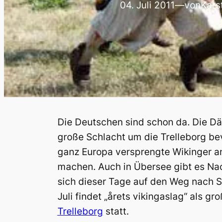
04. Juli 2011
—
von
Kars
Die Deutschen sind schon da. Die Dän
große Schlacht um die Trelleborg bev
ganz Europa versprengte Wikinger an,
machen. Auch in Übersee gibt es Nac
sich dieser Tage auf den Weg nach
Juli findet „årets vikingaslag“ als gr
Trelleborg
statt.