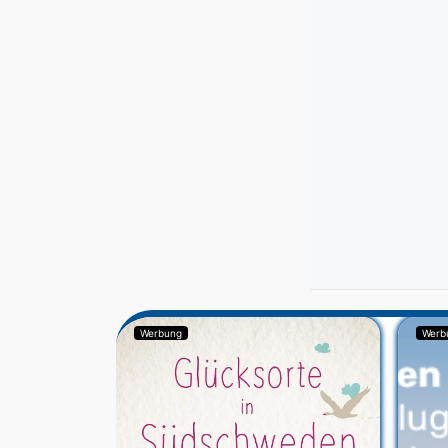
Werbung
Werb