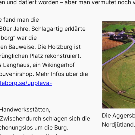
den und datiert worden – aber man vermutet noch v
e fand man die
80er Jahre. Schlagartig erklärte
eborg“ war die
en Bauweise. Die Holzburg ist
ünglichen Platz rekonstruiert.
es Langhaus, ein Wikingerhof
venirshop. Mehr Infos über die
lleborg.se/uppleva-
 Handwerksstätten,
Die Aggersb
. Zwischendurch schlagen sich die
Nordjütland
chonungslos um die Burg.