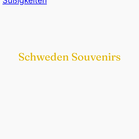
Süßigkeiten
Schweden Souvenirs
Exklusiv nur bei uns
Original schwedische Souvenirs im
Schwedenladen.