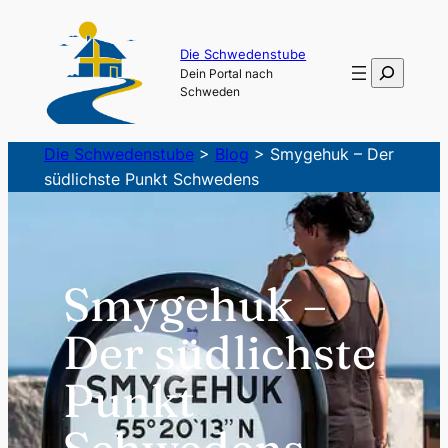
Zum
Inhalt
Die Schwedenstube
Suchen
Dein Portal nach
springen
Schweden
Die Schwedenstube
>
Blog
>
Smygehuk – Der
südlichste Punkt Schwedens
Smygehuk –
Der südlichste
Punkt