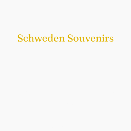
Schweden Souvenirs
Exklusiv nur bei uns
Original schwedische Souvenirs im
Schwedenladen.
Auch perfekt als Geschenk.