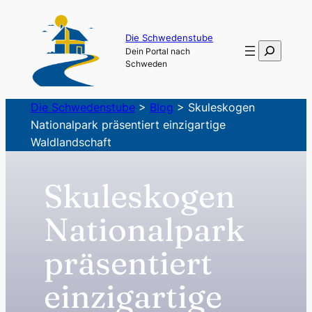
Zum
Inhalt
Die Schwedenstube
Suchen
Dein Portal nach
springen
Schweden
Die Schwedenstube
>
Blog
>
Skuleskogen
Nationalpark präsentiert einzigartige
Waldlandschaft
Skuleskogen
Nationalpark
präsentiert
einzigartige