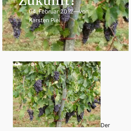
Zukunft?
04. Februar 2012
—
von
Karsten Piel
Der