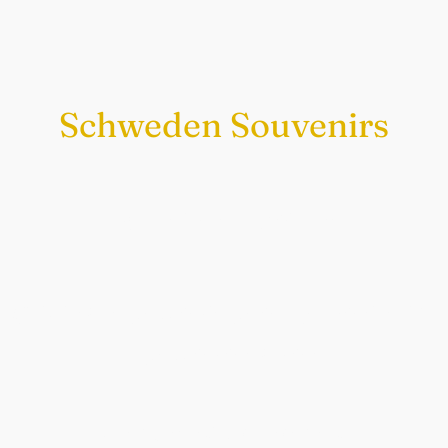
Schweden Souvenirs
Exklusiv nur bei uns
Original schwedische Souvenirs im
Schwedenladen.
Auch perfekt als Geschenk.