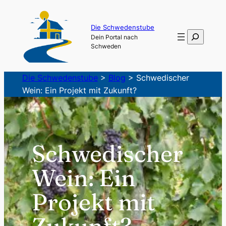
Zum
Inhalt
Die Schwedenstube
Suchen
Dein Portal nach
springen
Schweden
Die Schwedenstube
>
Blog
>
Schwedischer
Wein: Ein Projekt mit Zukunft?
Schwedischer
Wein: Ein
Projekt mit